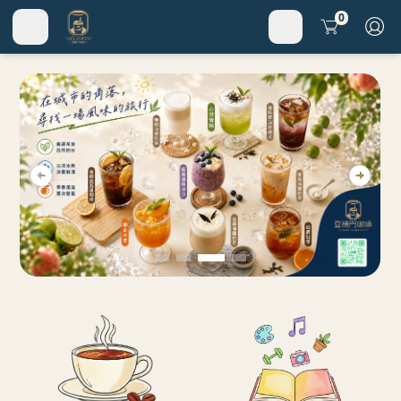
Cart
0
#咖啡豆
#濾掛
#禮盒
#便當
#跳蚤市場