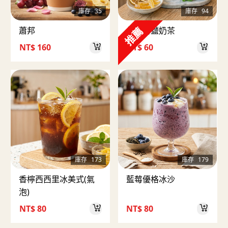
庫存
35
庫存
94
推薦
蕭邦
伯爵海鹽奶茶
NT$
160
NT$
60
庫存
173
庫存
179
香檸西西里冰美式(氣
藍莓優格冰沙
泡)
NT$
80
NT$
80