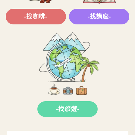
-找咖啡-
-找講座-
-找旅遊-