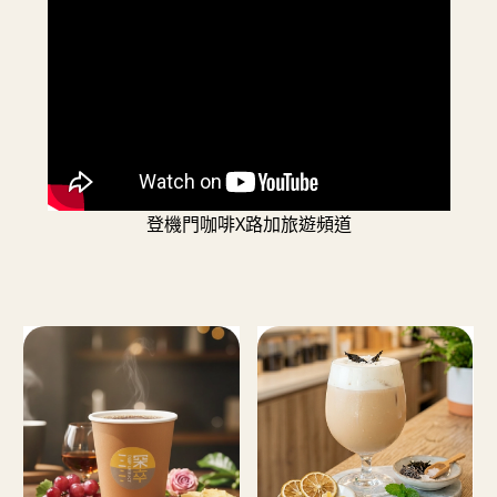
登機門咖啡X路加旅遊頻道