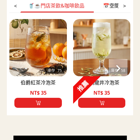
🥤☕️門店茶飲&咖啡飲品
📅空間預約(免
<
>
庫存
75
庫存
58
推薦
伯爵紅茶冷泡茶
明前龍井冷泡茶
NT$
35
NT$
35